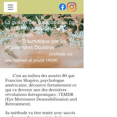
La gestion des traumatismes par
le RITMO® : Retraitement de
l'Information
Traumatique par les
Mouvements Oculaires
(méthode qui
allie hypnose et proche EMDR)
C'est au milieu des années 80 que
Francine Shapiro, psychologue
américaine, découvre fortuitement ce
qui va devenir une des dernières
révolutions thérapeutiques : l'EMDR
(Eye Movement Desensibilization and
Retreatment).
Sa méthode va être testée avec succès