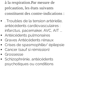
à la respiration.Par mesure de
précaution, les états suivants
constituent des contre-indications :
. Troubles de la tension artérielle,
antécédents cardiovasculaires :
infarctus, pacemaker, AVC, AIT ...
Antécédents pulmonaires
Graves Antécédents rénaux
Crises de spasmophilie/ épilepsie
Cancer (sauf si rémission)
Grossesse
Schizophrénie, antécédents
psychotiques ou conditions
psychiatriques
Crises d'angoisse/ de panique
Si tu n'as aucune de ces contre-
indications, il n'y a pas de danger à la
pratique du breathwork