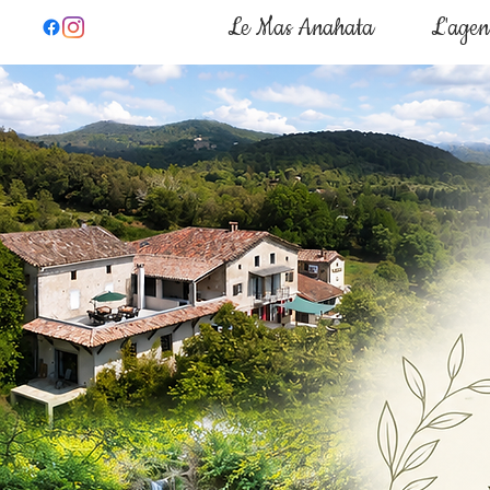
Le Mas Anahata
L'age