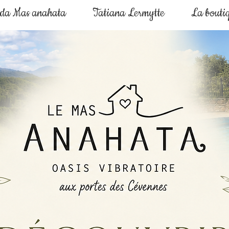
nda Mas anahata
Tatiana Lermytte
La bouti