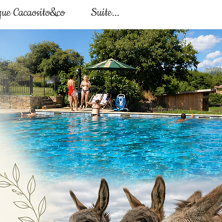
que Cacaosito&co
Suite...