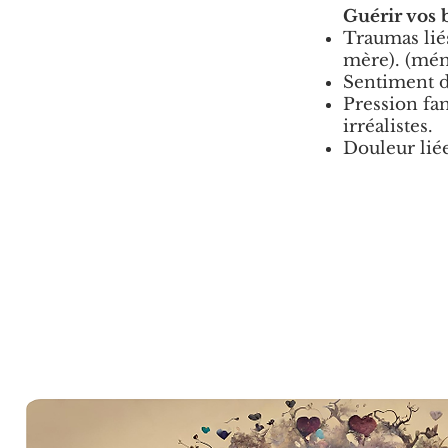
Guérir vos 
Traumas liés
mère). (mém
Sentiment d’
Pression fam
irréalistes.
Douleur liée