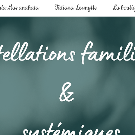
nda Mas anahata
Tatiana Lermytte
La bouti