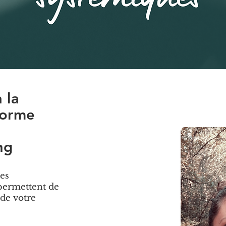
 la
forme
ng
les
 permettent de
de votre