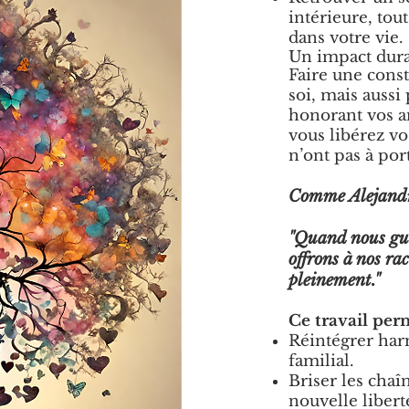
intérieure, tou
dans votre vie.
Un impact dura
Faire une const
soi, mais aussi
honorant vos an
vous libérez vo
n’ont pas à por
Comme Alejandro
"
Quand nous gué
offrons à nos ra
pleinement."
Ce travail per
Réintégrer har
familial.
Briser les chaî
nouvelle libert