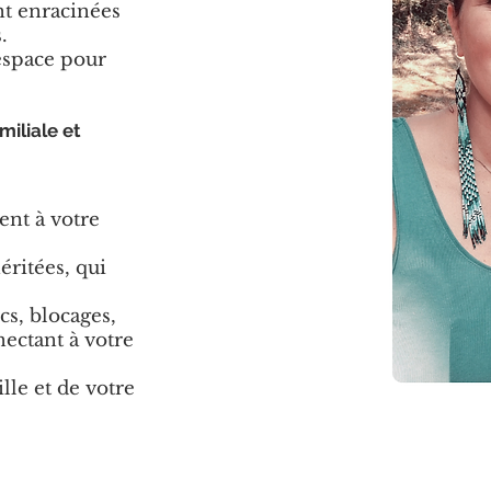
nt enracinées
.
espace pour
iliale et
ent à votre
éritées, qui
cs, blocages,
nectant à votre
lle et de votre