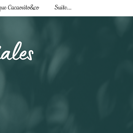
que Cacaosito&co
Suite...