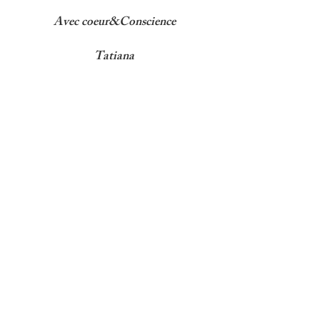
Avec coeur&Conscience
Tatiana
Formulaire de contact
Nom
*
Prénom
*