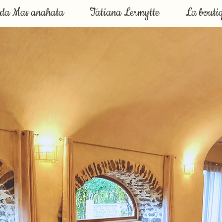
nda Mas anahata
Tatiana Lermytte
La bouti