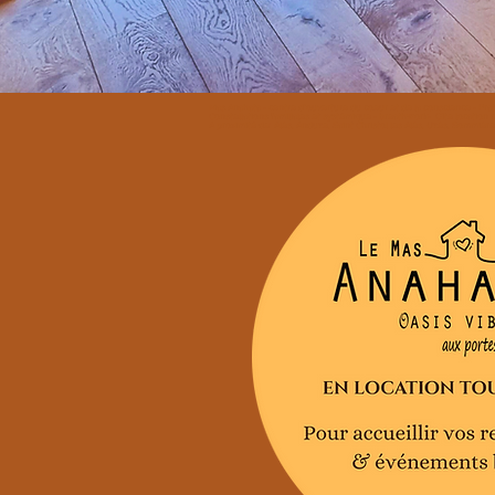
Mas Anahata - centre d'ouverture du coeur et de la conscience - Pr
Constellations familiales et systémique - breathwork- Gîte location ret
A proximité de: Alès, Anduze, Saint Christol les Alès, Uzès, Sommièr