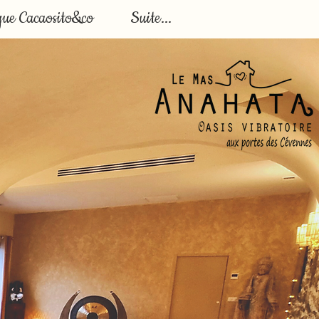
que Cacaosito&co
Suite...