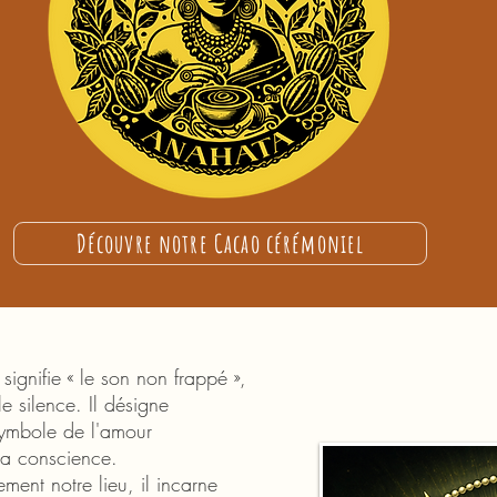
Découvre notre Cacao cérémoniel
signifie « le son non frappé »,
le silence. Il désigne
symbole de l'amour
 la conscience.
ent notre lieu, il incarne