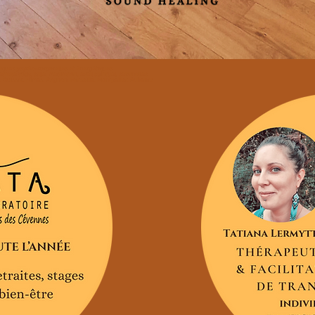
atiques psycho-corporelles et énergétiques
raite yoga, salle, méditation, éveil spirituel, séminaires
e, Quissac, Nîmes, Avignon, Marseille, Montpellier, Aubenas