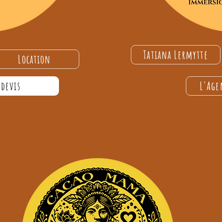
Tatiana Lermytte
Location
devis
L'Age